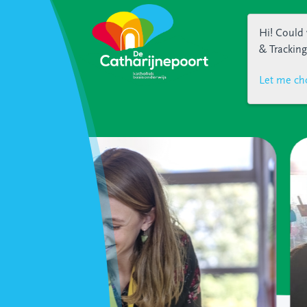
Hi! Could 
& Tracking
Let me ch