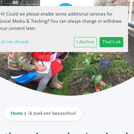
Hi! Could we please enable some additional services for
Social Media & Tracking
? You can always change or withdraw
your consent later.
Let me choose
I decline
That's ok
Home
Ik zoek een basisschool