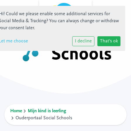
Hi! Could we please enable some additional services for
Social Media & Tracking
? You can always change or withdraw
your consent later.
Let me choose
I decline
That's ok
Home
Mijn kind is leerling
Ouderportaal Social Schools