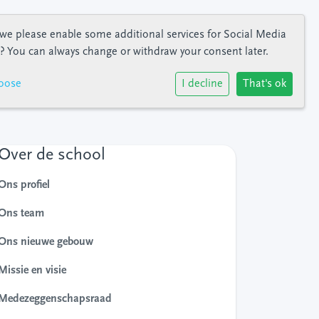
we please enable some additional services for
Social Media
? You can always change or withdraw your consent later.
oose
I decline
That's ok
Over de school
Ons profiel
Ons team
Ons nieuwe gebouw
Missie en visie
Medezeggenschapsraad