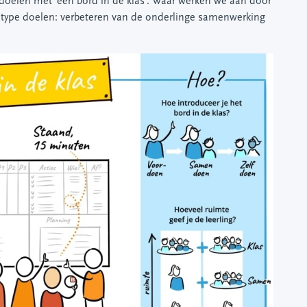
doelen met 'een bord in de klas'. Waar werken we aan door
e type doelen: verbeteren van de onderlinge samenwerking