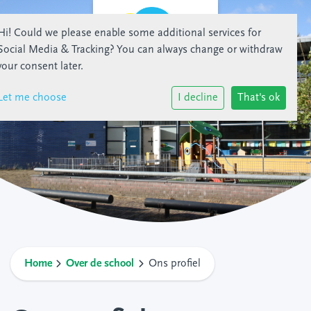
Hi! Could we please enable some additional services for
Social Media & Tracking
? You can always change or withdraw
your consent later.
Let me choose
I decline
That's ok
Home
Over de school
Ons profiel